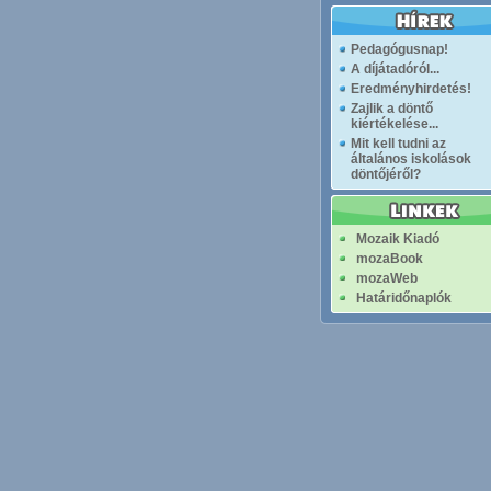
Pedagógusnap!
A díjátadóról...
Eredményhirdetés!
Zajlik a döntő
kiértékelése...
Mit kell tudni az
általános iskolások
döntőjéről?
Mozaik Kiadó
mozaBook
mozaWeb
Határidőnaplók