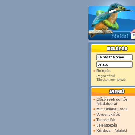
Belépés
Regisztráció
Elfelejtett név, jelszó
Előző évek döntős
feladatsorai
Mintafeladatsorok
Versenykiírás
Tudnivalók
Jelentkezés
Kérdezz – felelek!