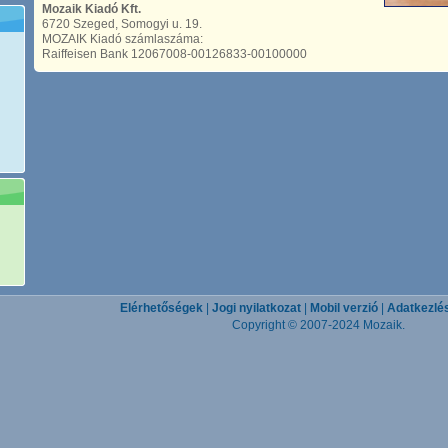
Mozaik Kiadó Kft.
6720 Szeged, Somogyi u. 19.
MOZAIK Kiadó számlaszáma:
Raiffeisen Bank 12067008-00126833-00100000
Elérhetőségek
|
Jogi nyilatkozat
|
Mobil verzió
|
Adatkezlés
Copyright © 2007-2024 Mozaik.