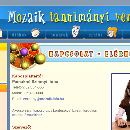
Kapcsolattartó:
Pamukné Szirányi Ilona
Telefon: 62/554-665
Mobil: 30/645-0900
Email:
verseny@mozaik.info.hu
A versennyel kapcsolatos kérdéseivel bátran forduljon
munkatársunkhoz
.
Szervező: