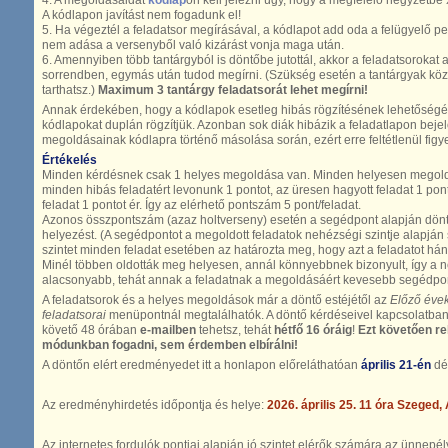
4. A megoldásaidat
kódlap
on kell jelezni úgy, hogy a megfelelő négyzetbe 
A kódlapon javítást nem fogadunk el!
5. Ha végeztél a feladatsor megírásával, a kódlapot add oda a felügyelő 
nem adása a versenyből való kizárást vonja maga után.
6. Amennyiben több tantárgyból is döntőbe jutottál, akkor a feladatsorokat a
sorrendben, egymás után tudod megírni. (Szükség esetén a tantárgyak közö
tarthatsz.)
Maximum 3 tantárgy feladatsorát lehet megírni!
Annak érdekében, hogy a kódlapok esetleg hibás rögzítésének lehetőségét 
kódlapokat duplán rögzítjük. Azonban sok diák hibázik a feladatlapon bejel
megoldásainak kódlapra történő másolása során, ezért erre feltétlenül figye
Értékelés
Minden kérdésnek csak 1 helyes megoldása van. Minden helyesen megoldott
minden hibás feladatért levonunk 1 pontot, az üresen hagyott feladat 1 pont
feladat 1 pontot ér. Így az elérhető pontszám 5 pont/feladat.
Azonos összpontszám (azaz holtverseny) esetén a segédpont alapján döntj
helyezést. (A segédpontot a megoldott feladatok nehézségi szintje alapján
szintet minden feladat esetében az határozta meg, hogy azt a feladatot hán
Minél többen oldották meg helyesen, annál könnyebbnek bizonyult, így a n
alacsonyabb, tehát annak a feladatnak a megoldásáért kevesebb segédpont
A feladatsorok és a helyes megoldások már a döntő estéjétől az
Előző éve
feladatsorai
menüpontnál megtalálhatók. A döntő kérdéseivel kapcsolatban 
követő 48 órában
e-mailben
tehetsz, tehát
hétfő 16 óráig
!
Ezt követően re
módunkban fogadni, sem érdemben elbírálni!
A döntőn elért eredményedet itt a honlapon előreláthatóan
április 21-én
dél
Az eredményhirdetés időpontja és helye:
2026. április 25. 11 óra Szeged,
Az internetes fordulók pontjai alapján jó szintet elérők számára az ünnepé