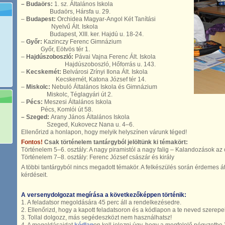
–
Budaörs:
1. sz. Általános Iskola
Budaörs, Hársfa u. 29.
–
Budapest:
Orchidea Magyar-Angol Két Tanítási
Nyelvű Ált. Iskola
Budapest, XIII. ker. Hajdú u. 18-24.
–
Győr:
Kazinczy Ferenc Gimnázium
Győr, Eötvös tér 1.
–
Hajdúszoboszló:
Pávai Vajna Ferenc Ált. Iskola
Hajdúszoboszló, Hőforrás u. 143.
–
Kecskemét:
Belvárosi Zrínyi Ilona Ált. Iskola
Kecskemét, Katona József tér 14.
–
Miskolc:
Nebuló Általános Iskola és Gimnázium
Miskolc, Téglagyári út 2.
–
Pécs:
Meszesi Általános Iskola
Pécs, Komlói út 58.
– Szeged:
Arany János Általános Iskola
Szeged, Kukovecz Nana u. 4–6.
Ellenőrizd a honlapon, hogy melyik helyszínen várunk téged!
Fontos!
Csak történelem tantárgyból jelöltünk ki témakört:
Történelem 5–6. osztály: A nagy piramistól a nagy falig – Kalandozások az 
Történelem 7–8. osztály: Ferenc József császár és király
A többi tantárgyból nincs megadott témakör. A felkészülés során érdemes át
kérdéseit.
A versenydolgozat megírása a következőképpen történik:
1. A feladatsor megoldására 45 perc áll a rendelkezésedre.
2. Ellenőrizd, hogy a kapott feladatsoron és a kódlapon a te neved szerepel
3. Tollal dolgozz, más segédeszközt nem használhatsz!