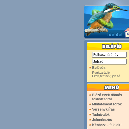
Belépés
Regisztráció
Elfelejtett név, jelszó
Előző évek döntős
feladatsorai
Mintafeladatsorok
Versenykiírás
Tudnivalók
Jelentkezés
Kérdezz – felelek!