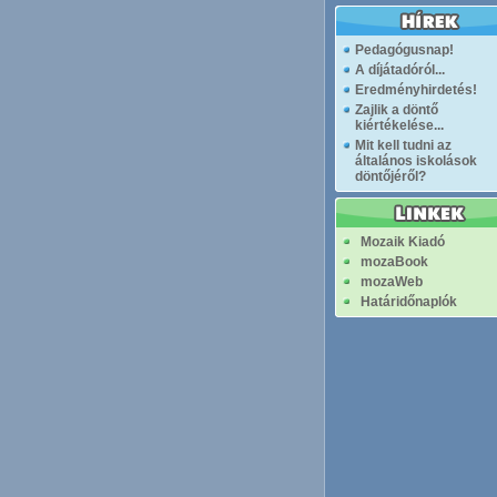
Pedagógusnap!
A díjátadóról...
Eredményhirdetés!
Zajlik a döntő
kiértékelése...
Mit kell tudni az
általános iskolások
döntőjéről?
Mozaik Kiadó
mozaBook
mozaWeb
Határidőnaplók