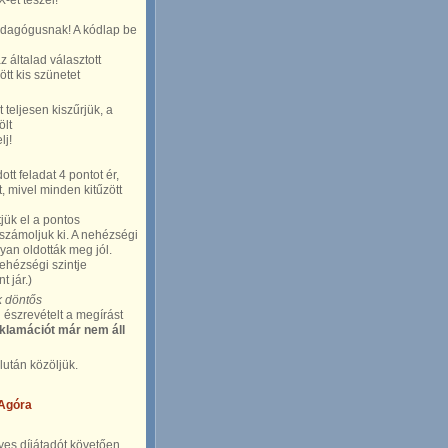
X-et teszel!
pedagógusnak! A kódlap be
z általad választott
tt kis szünetet
teljesen kiszűrjük, a
ölt
lj!
 feladat 4 pontot ér,
, mivel minden kitűzött
ük el a pontos
 számoljuk ki. A nehézségi
yan oldották meg jól.
ehézségi szintje
 jár.)
k döntős
észrevételt a megírást
klamációt már nem áll
után közöljük.
 Agóra
lyes díjátadót követően