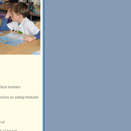
ókori Keleten
nézni az eddigi fordulók
-e!