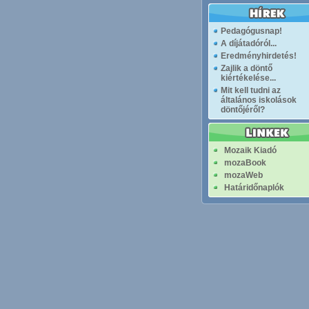
Pedagógusnap!
A díjátadóról...
Eredményhirdetés!
Zajlik a döntő
kiértékelése...
Mit kell tudni az
általános iskolások
döntőjéről?
Mozaik Kiadó
mozaBook
mozaWeb
Határidőnaplók