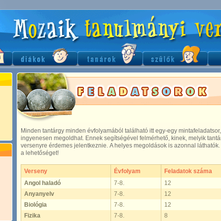
Minden tantárgy minden évfolyamából található itt egy-egy mintafeladatsor,
ingyenesen megoldhat. Ennek segítségével felmérhető, kinek, melyik tantár
versenyre érdemes jelentkeznie. A helyes megoldások is azonnal láthatók.
a lehetőséget!
Verseny
Évfolyam
Feladatok száma
Angol haladó
7-8.
12
Anyanyelv
7-8.
12
Biológia
7-8.
12
Fizika
7-8.
8