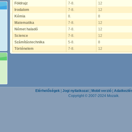
Földrajz
7-8.
12
Irodalom
7-8.
12
Kémia
8.
8
Matematika
7-8.
12
Német haladó
7-8.
12
Science
7-8.
12
Számítástechnika
5-8.
8
Történelem
7-8.
12
Elérhetőségek
|
Jogi nyilatkozat
|
Mobil verzió
|
Adatkezlés
Copyright © 2007-2024 Mozaik.