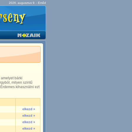
2026. augusztus 9. - Emőd
 amelyet bárki
gyból, milyen szintű
 Érdemes kihasználni ezt
elkezd »
elkezd »
elkezd »
elkezd »