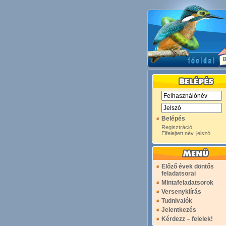
Belépés
Regisztráció
Elfelejtett név, jelszó
Előző évek döntős
feladatsorai
Mintafeladatsorok
Versenykiírás
Tudnivalók
Jelentkezés
Kérdezz – felelek!